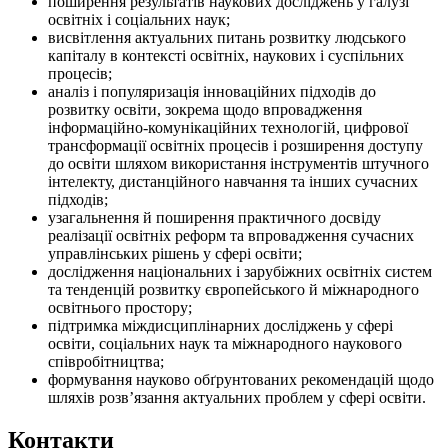
поширення результатів наукових досліджень у галузі
освітніх і соціальних наук;
висвітлення актуальних питань розвитку людського
капіталу в контексті освітніх, наукових і суспільних
процесів;
аналіз і популяризація інноваційних підходів до
розвитку освіти, зокрема щодо впровадження
інформаційно-комунікаційних технологій, цифрової
трансформації освітніх процесів і розширення доступу
до освіти шляхом використання інструментів штучного
інтелекту, дистанційного навчання та інших сучасних
підходів;
узагальнення й поширення практичного досвіду
реалізації освітніх реформ та впровадження сучасних
управлінських рішень у сфері освіти;
дослідження національних і зарубіжних освітніх систем
та тенденцій розвитку європейського й міжнародного
освітнього простору;
підтримка міждисциплінарних досліджень у сфері
освіти, соціальних наук та міжнародного наукового
співробітництва;
формування науково обґрунтованих рекомендацій щодо
шляхів розв’язання актуальних проблем у сфері освіти.
Контакти