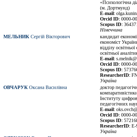
«Психологічна ді
(м. Дортмунд)
E-mail
: olga.kuni
Orcid ID
: 0000-0
Scopus ID
: 3643
Німеччина
МЕЛЬНИК
Сергій Вікторович
кандидат економі
економіст України
відділу освітньої
освітньої аналіти
E-mail
: s.melnik@
Orcid ID
: 0000-0
Scopus ID
: 5737
ResearcherID
: F
Україна
ОВЧАРУК
Оксана Василівна
доктор педагогічн
компаративістики
Інституту цифрові
педагогічних нау
E-mail
: oks.ovch
Orcid ID
: 0000-0
Scopus ID
: 5721
ResearcherID
: E
Україна