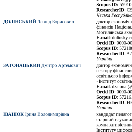
Scopus ID:
55910
ResearcherID
: C
Чеська Республік
ДОЛІНСЬКИЙ
Леонід Борисович
доктор економічн
фінансів Націона
Могилянська ака
E-mail
: dolinsky
Orcid ID
: 0000-0
Scopus ID
: 5721
ResearcherID
: A
Україна
ЗАТОНАЦЬКИЙ
Дмитро Артемович
доктор економічн
сектору фінансово
освітнього інфо
«Інститут освітнь
E-mail
: dzatonat
Orcid ID
: 0000-0
Scopus ID
: 5721
ResearcherID
: H
Україна
ІВАНЮК
Ірина Володимирівна
кандидат педагог
старший науковий
компаративістики
Інституту цифрові