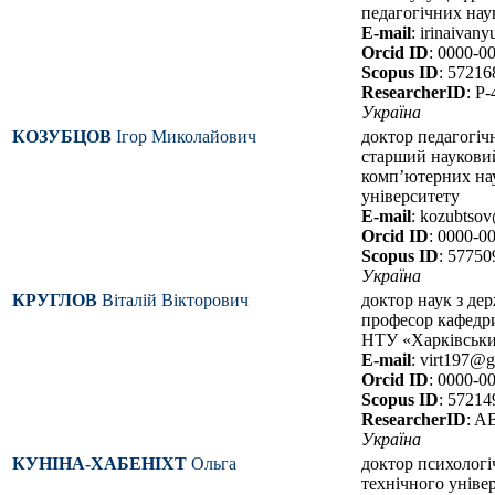
педагогічних нау
E-mail
: irinaiva
Orcid ID
: 0000-0
Scopus ID
: 5721
ResearcherID
: P
Україна
КОЗУБЦОВ
Ігор Миколайович
доктор педагогіч
старший науковий
комп’ютерних на
університету
E-mail
: kozubtso
Orcid ID
: 0000-0
Scopus ID
: 5775
Україна
КРУГЛОВ
Віталій Вікторович
доктор наук з де
професор кафедри
НТУ «Харківськи
E-mail
: virt197@
Orcid ID
: 0000-0
Scopus ID
: 5721
ResearcherID
: A
Україна
КУНІНА-ХАБЕНІХТ
Ольга
доктор психологі
технічного універ