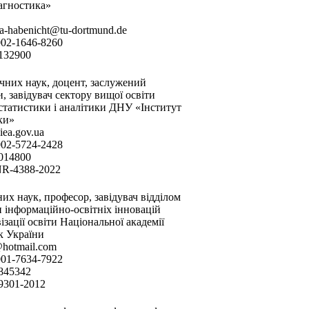
агностика»
na-habenicht@tu-dortmund.de
002-1646-8260
7132900
чних наук, доцент, заслужений
, завідувач сектору вищої освіти
 статистики і аналітики ДНУ «Інститут
ки»
iea.gov.ua
002-5724-2428
6014800
NR-4388-2022
их наук, професор, завідувач відділом
 інформаційно-освітніх інновацій
зації освіти Національної академії
к України
@hotmail.com
001-7634-7922
6845342
-9301-2012