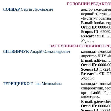
ГОЛОВНИЙ РЕДАКТО
ЛОНДАР
Сергій Леонідович
доктор економічн
перший заступни
«Інститут освітнь
E-mail
: londar.se
Orcid ID
: 0000-0
Scopus ID
: 6506
ResearcherID
: G
Україна
ЗАСТУПНИКИ ГОЛОВНОГО Р
ЛИТВИНЧУК
Андрій Олександрович
кандидат економі
директор ДНУ «Ін
E-mail
: a.litvinc
Orcid ID
: 0000-0
Scopus ID
: 5722
ResearcherID
: D
Україна
ТЕРЕЩЕНКО
Ганна Миколаївна
кандидат економі
спів­робітник, за
організаційної р
аналітики»
E-mail
: g.teresch
Orcid ID
: 0000-0
Scopus ID
: 5722