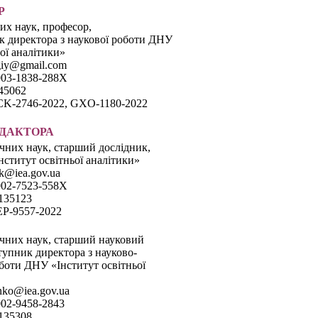
Р
их наук, професор,
к директора з наукової роботи ДНУ
ої аналітики»
rgiy@gmail.com
003-1838-288X
945062
CK-2746-2022, GXO-1180-2022
ЕДАКТОРА
чних наук, старший дослідник,
ститут освітньої аналітики»
huk@iea.gov.ua
002-7523-558X
4135123
EP-9557-2022
чних наук, старший науковий
ступник директора з науково-
оботи ДНУ «Інститут освітньої
enko@iea.gov.ua
002-9458-2843
4135308