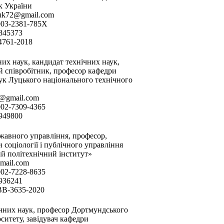
к України
nyuk72@gmail.com
003-2381-785X
6845373
-4761-2018
них наук, кандидат технічних наук,
 співробітник, професор кафедри
ук Луцького національного технічного
v@gmail.com
002-7309-4365
0949800
ржавного управління, професор,
 соціології і публічного управління
й політехнічний інститут»
gmail.com
002-7228-8635
4936241
BB-3635-2020
чних наук, професор Дортмундського
ситету, завідувач кафедри