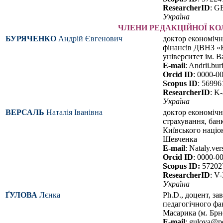
ResearcherID
: G
Україна
ЧЛЕНИ РЕДАКЦІЙНОЇ КОЛ
БУРЯЧЕНКО
Андрій Євгенович
доктор економічн
фінансів ДВНЗ «
університет ім. 
E-mail
: Andrii.b
Orcid ID
: 0000-0
Scopus ID
: 5699
ResearcherID
: K
Україна
ВЕРСАЛЬ
Наталія Іванівна
доктор економічн
страхування, бан
Київського націо
Шевченка
E-mail
: Nataly.ve
Orcid ID
: 0000-0
Scopus ID:
57202
ResearcherID
: V
Україна
ҐУЛОВА
Лєнка
Ph.D., доцент, за
педагогічного фа
Масарика (м. Брн
E-mail
: gulova@p