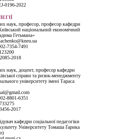
EJ-0196-2022
ЕГІЇ
их наук, професор, професор кафедри
Київський національний економічний
Вадима Гетьмана»
uriachenko@kneu.ua
002-7354-7491
6123200
-2085-2018
их наук, доцент, професор кафедри
ківської справи та ризик-менеджменту
нального університету імені Тараса
rsal@gmail.com
002-8801-6351
733275
-3456-2017
відувач кафедри соціальної педагогіки
культету Університету Томаша Ґарика
о)
ed.muni.cz