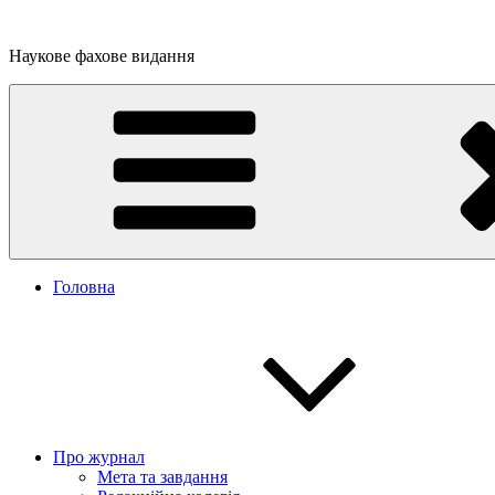
Перейти
до
Наукове фахове видання
вмісту
Головна
Про журнал
Мета та завдання