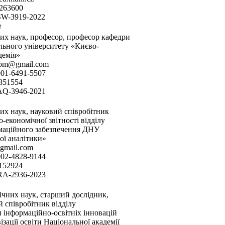
263600
SW-3919-2022
а
их наук, професор, професор кафедри
льного університету «Києво-
демія»
.com@gmail.com
001-6491-5507
8851554
AQ-3946-2021
их наук, науковий співробітник
-економічної звітності відділу
рмаційного забезпечення ДНУ
ої аналітики»
@gmail.com
002-4828-9144
6152924
RA-2936-2023
ічних наук, старший дослідник,
 співробітник відділу
 інформаційно-освітніх інновацій
зації освіти Національної академії