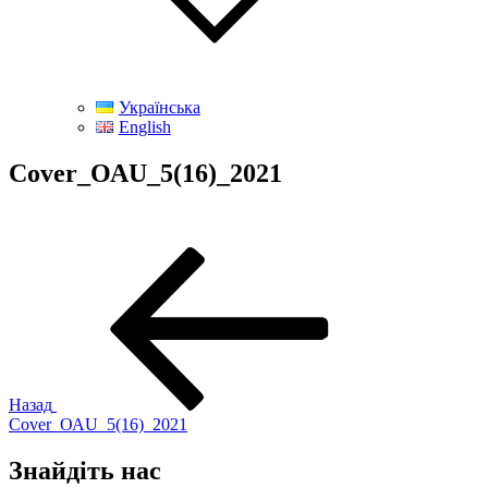
Українська
English
Cover_ОАU_5(16)_2021
Навігація
Попередній
запис:
записів
Назад
Cover_ОАU_5(16)_2021
Знайдіть нас