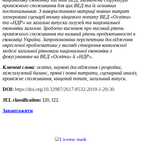
проміжного споживання для цих ВЕД та їх основних
постачальників. З використанням матриці повних витрат
згенеровані сценарії впливу кінцевого попиту ВЕД «Освіта»
та «НДР» на загальні випуски галузей та національної
економіки загалом. Зроблено висновок про високий рівень
проміжного споживання та низький рівень продуктивності в
економіці України. Запропонована перспектива дослідження
окресленої проблематики у вигляді створення комплексної
моделі загальної рівноваги національної економіки з
фокусуванням на ВЕД «Освіта» й «НДР».
Ключові
слова
: освіта, наукові дослідження і розробки,
міжгалузевий баланс, прямі і повні витрати, сценарний аналіз,
проміжне споживання, кінцевий попит, загальний випуск.
DOI:
https://doi.org/10.32987/2617-8532-2019-1-20-30
JEL classification:
I20, I22.
Завантажити