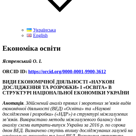
Українська
English
Економіка освіти
Ястремський О. І.
ORCID ID:
https://orcid.org/0000-0001-9900-3612
ВИДИ ЕКОНОМІЧНОЇ ДІЯЛЬНОСТІ «НАУКОВІ
ДОСЛІДЖЕННЯ ТА РОЗРОБКИ» І «ОСВІТА» В
СТРУКТУРІ НАЦІОНАЛЬНОЇ ЕКОНОМІКИ УКРАЇНИ
Анотація
. Здійснений аналіз прямих і зворотних зв’язків видів
економічної діяльності (ВЕД) «Освіта» та «Наукові
дослідження і розробки» («НДР») в структурі міжгалузевих
зв’язків. Використано методи міжгалузевого балансу для
аналізу схеми витрати-випуск України за 2016 р. по сорока
двом ВЕД. Визначено ступінь впливу досліджуваних галузей на
національну економіку та інші ВЕД. Визначена структура