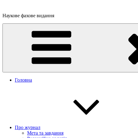
Перейти
до
Наукове фахове видання
вмісту
Головна
Про журнал
Мета та завдання