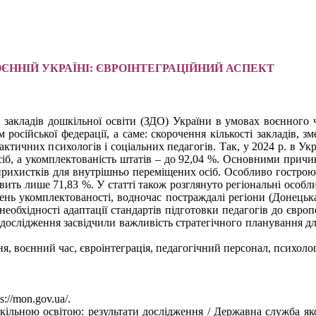
ЄННІЙ УКРАЇНІ: ЄВРОІНТЕГРАЦІЙНИЙ АСПЕКТ
закладів дошкільної освіти (ЗДО) України в умовах воєнного ча
російської федерації, а саме: скорочення кількості закладів, з
рактичних психологів і соціальних педагогів. Так, у 2024 р. в У
0 осіб, а укомплектованість штатів – до 92,04 %. Основними прич
прихистків для внутрішньо переміщених осіб. Особливо гострою 
ить лише 71,83 %. У статті також розглянуто регіональні особли
вень укомплектованості, водночас постраждалі регіони (Донецьк
а необхідності адаптації стандартів підготовки педагогів до євр
дослідження засвідчили важливість стратегічного планування для 
ня, воєнний час, євроінтеграція, педагогічний персонал, психоло
://mon.gov.ua/.
кільною освітою: результати дослідження / Державна служба якост