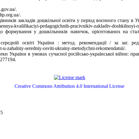
.gov.ua/.
p.org.ua/.
івників закладів дошкільної освіти у період воєнного стану в Укр
ennya-kvalifikaciyi-pedagogichnih-pracivnikiv-zakladiv-doshkilnoyi-o
о формування у дошкільників навичок, орієнтованих на стал
 середній освіті України : метод. рекомендації / за заг. 
rat-u-zahalniy-seredniy-osviti-ukrainy-metodychni-rekomendatsii/.
еки України в умовах сучасної російсько-української війни: прав
.277194.
Creative Commons Attribution 4.0 International License
 5