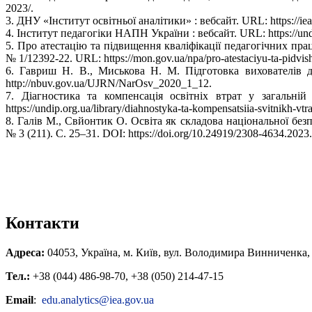
2023/.
3. ДНУ «Інститут освітньої аналітики» : вебсайт. URL: https://iea
4. Інститут педагогіки НАПН України : вебсайт. URL: https://undi
5. Про атестацію та підвищення кваліфікації педагогічних прац
№ 1/12392-22. URL: https://mon.gov.ua/npa/pro-atestaciyu-ta-pidvish
6. Гавриш Н. В., Миськова Н. М. Підготовка вихователів д
http://nbuv.gov.ua/UJRN/NarOsv_2020_1_12.
7. Діагностика та компенсація освітніх втрат у загальній
https://undip.org.ua/library/diahnostyka-ta-kompensatsiia-svitnikh-vt
8. Галів М., Свйонтик О. Освіта як складова національної безп
№ 3 (211). С. 25–31. DOI: https://doi.org/10.24919/2308-4634.2023
Контакти
Адреса:
04053, Україна, м. Київ, вул. Володимира Винниченка,
Тел
.
:
+38 (044) 486-98-70, +38 (050) 214-47-15
Email
:
edu.analytics@iea.gov.ua