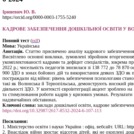
Іриневич Ю. В.
https://orcid.org/0000-0003-1755-5240
КАДРОВЕ ЗАБЕЗПЕЧЕННЯ ДОШКІЛЬНОЇ ОСВІТИ У ВО
Повний тест
(
pdf
)
Мова:
Українська
Анотація.
Статтю присвячено аналізу кадрового забезпечення 
Висвітлено основні виклики, зумовлені збройним вторгненням 
укомплектованості кадрами та дефіцит спеціалістів, зокрема п
2022 р.; чисельність педагогів знизилася зі 138 772 до 78 87
900 ЗДО в зонах бойових дій та використання деяких ЗДО як 
постраждали від війни: рівень забезпечення психологами станов
такі як Волинська й Тернопільська, демонструють високий рі
діяльності ЗДО. У контексті євроінтеграції акцент зроблено н
та стимулювання роботи кадрів у кризових умовах. Результати 
надзвичайних обставинах.
Ключові слова:
заклади дошкільної освіти, кадрове забезпечен
https://doi.org/10.32987/2617-8532-2024-6-107-113
Посилання:
1. Міністерство освіти і науки України : офіц. вебсайт. URL: https
2. Внаслідок війни зростає відсоток дітей, які не охоплені дош