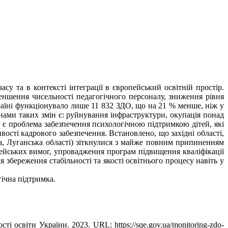
су та в контексті інтеграції в європейський освітній простір.
меншення чисельності педагогічного персоналу, зниження рівня
країні функціонувало лише 11 832 ЗДО, що на 21 % менше, ніж у
инами таких змін є: руйнування інфраструктури, окупація понад
є проблема забезпечення психологічною підтримкою дітей, які
вості кадрового забезпечення. Встановлено, що західні області,
а, Луганська області) зіткнулися з майже повним припиненням
опейських вимог, упровадження програм підвищення кваліфікації
збереження стабільності та якості освітнього процесу навіть у
гічна підтримка.
і освіти України. 2023. URL: https://sqe.gov.ua/monitoring-zdo-